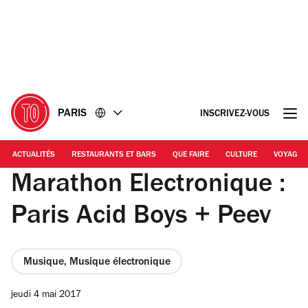
Accéder
Accéder
au
au
contenu
pied
de
page
PARIS
INSCRIVEZ-VOUS
ACTUALITÉS
RESTAURANTS ET BARS
QUE FAIRE
CULTURE
VOYAGE
Marathon Electronique :
Paris Acid Boys + Peev
Musique, Musique électronique
jeudi 4 mai 2017