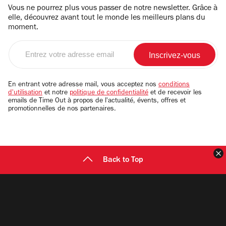
Vous ne pourrez plus vous passer de notre newsletter. Grâce à
elle, découvrez avant tout le monde les meilleurs plans du
moment.
Entrez
votre
adresse
email
En entrant votre adresse mail, vous acceptez nos
conditions
d'utilisation
et notre
politique de confidentialité
et de recevoir les
emails de Time Out à propos de l'actualité, évents, offres et
promotionnelles de nos partenaires.
F
Back to Top