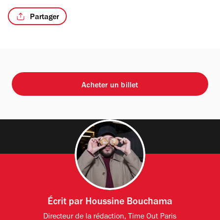
Partager
Acheter un billet
Écrit par
Houssine Bouchama
Directeur de la rédaction, Time Out Paris