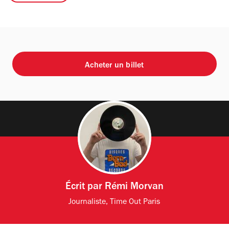
Acheter un billet
Écrit par
Rémi Morvan
Journaliste, Time Out Paris