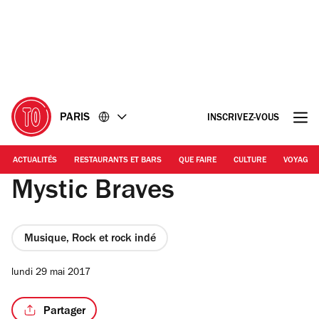
Accéder
Accéder
au
au
contenu
pied
de
page
PARIS
INSCRIVEZ-VOUS
ACTUALITÉS
RESTAURANTS ET BARS
QUE FAIRE
CULTURE
VOYAGE
Mystic Braves
Musique, Rock et rock indé
lundi 29 mai 2017
Partager