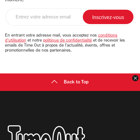
moment.
Entrez
votre
adresse
email
En entrant votre adresse mail, vous acceptez nos
conditions
d'utilisation
et notre
politique de confidentialité
et de recevoir les
emails de Time Out à propos de l'actualité, évents, offres et
promotionnelles de nos partenaires.
F
Back to Top