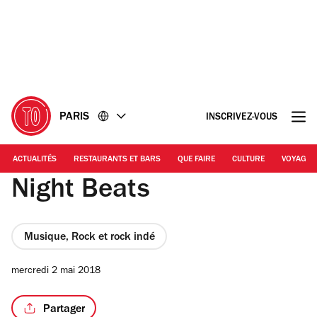
Accéder
Accéder
au
au
contenu
pied
de
page
PARIS
INSCRIVEZ-VOUS
ACTUALITÉS
RESTAURANTS ET BARS
QUE FAIRE
CULTURE
VOYAGE
Night Beats
Musique, Rock et rock indé
mercredi 2 mai 2018
Partager