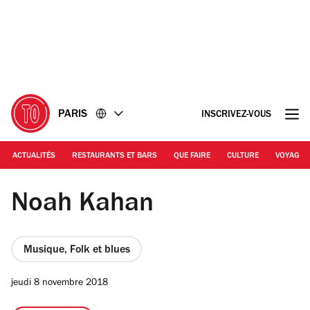
Accéder
Accéder
au
au
contenu
pied
de
page
PARIS
INSCRIVEZ-VOUS
ACTUALITÉS
RESTAURANTS ET BARS
QUE FAIRE
CULTURE
VOYAGE
© DR
Noah Kahan
Musique, Folk et blues
jeudi 8 novembre 2018