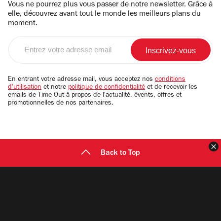
Vous ne pourrez plus vous passer de notre newsletter. Grâce à
elle, découvrez avant tout le monde les meilleurs plans du
moment.
Entrez
votre
adresse
email
En entrant votre adresse mail, vous acceptez nos
conditions
d'utilisation
et notre
politique de confidentialité
et de recevoir les
emails de Time Out à propos de l'actualité, évents, offres et
promotionnelles de nos partenaires.
F
Back to Top