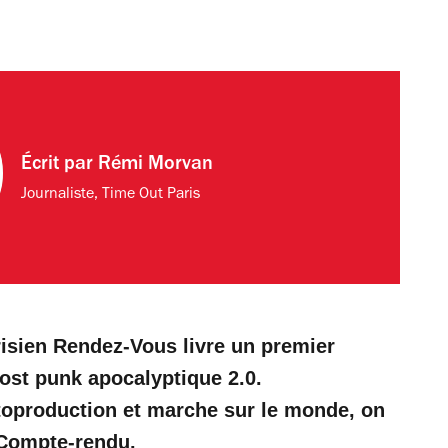
Écrit par
Rémi Morvan
Journaliste, Time Out Paris
arisien Rendez-Vous livre un premier
post punk apocalyptique 2.0.
toproduction et marche sur le monde, on
 Compte-rendu.