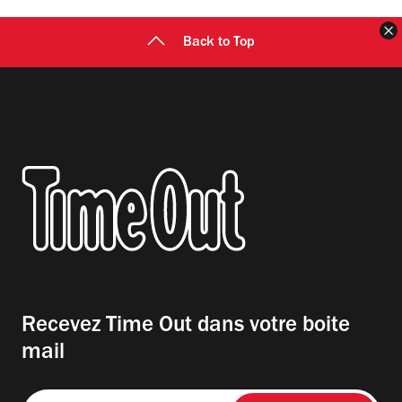
F
Back to Top
Recevez Time Out dans votre boite
mail
Entrez