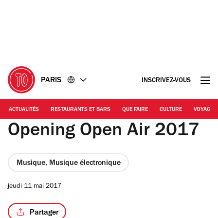
Accéder
Accéder
au
au
contenu
pied
de
page
PARIS
INSCRIVEZ-VOUS
ACTUALITÉS
RESTAURANTS ET BARS
QUE FAIRE
CULTURE
VOYAGE
Opening Open Air 2017
Musique, Musique électronique
jeudi 11 mai 2017
Partager