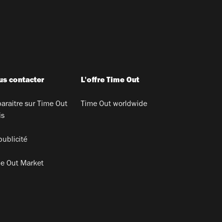
s contacter
L'offre Time Out
araitre sur Time Out
Time Out worldwide
is
publicité
e Out Market