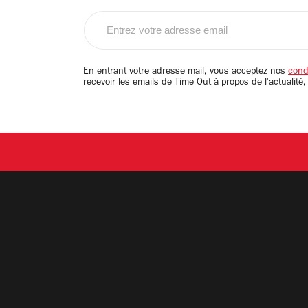
Entrez
votre
adresse
email
En entrant votre adresse mail, vous acceptez nos
condi
recevoir les emails de Time Out à propos de l'actualité,