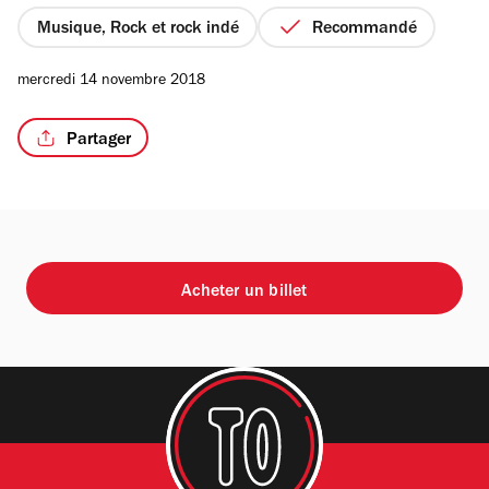
5
étoiles
Musique, Rock et rock indé
Recommandé
mercredi 14 novembre 2018
Partager
Acheter un billet