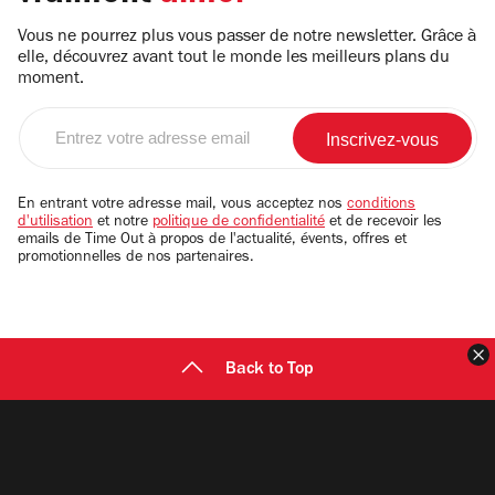
Vous ne pourrez plus vous passer de notre newsletter. Grâce à
elle, découvrez avant tout le monde les meilleurs plans du
moment.
Entrez
votre
adresse
email
En entrant votre adresse mail, vous acceptez nos
conditions
d'utilisation
et notre
politique de confidentialité
et de recevoir les
emails de Time Out à propos de l'actualité, évents, offres et
promotionnelles de nos partenaires.
F
Back to Top