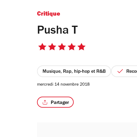
Critique
Pusha T
5
sur
5
étoiles
Musique, Rap, hip-hop et R&B
Rec
mercredi 14 novembre 2018
Partager