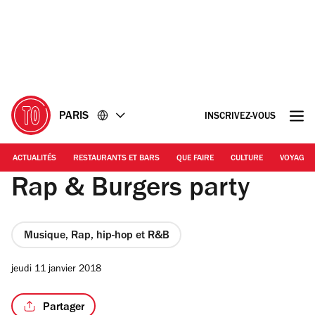
Accéder
Accéder
au
au
contenu
pied
de
page
PARIS
INSCRIVEZ-VOUS
ACTUALITÉS
RESTAURANTS ET BARS
QUE FAIRE
CULTURE
VOYAGE
Rap & Burgers party
Musique, Rap, hip-hop et R&B
jeudi 11 janvier 2018
Partager