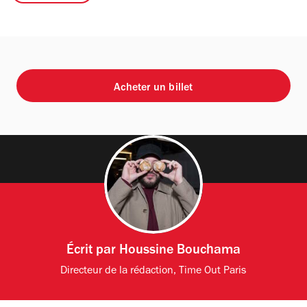
Acheter un billet
Écrit par
Houssine Bouchama
Directeur de la rédaction, Time Out Paris