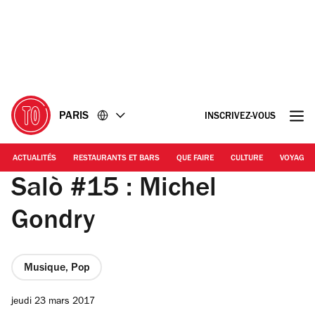
Accéder
Accéder
au
au
contenu
pied
de
page
PARIS
INSCRIVEZ-VOUS
ACTUALITÉS
RESTAURANTS ET BARS
QUE FAIRE
CULTURE
VOYAGE
Salò #15 : Michel
Gondry
Musique, Pop
jeudi 23 mars 2017