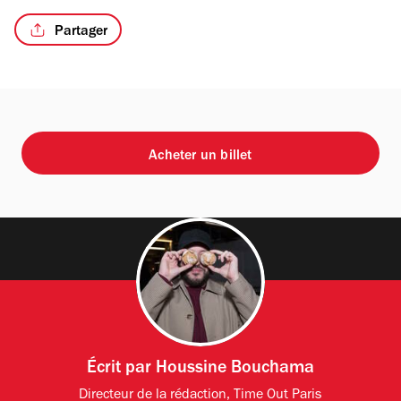
Partager
Acheter un billet
Écrit par
Houssine Bouchama
Directeur de la rédaction, Time Out Paris