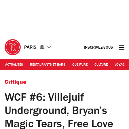
Accéder
Accéder
au
au
contenu
pied
de
page
PARIS
INSCRIVEZ-VOUS
ACTUALITÉS
RESTAURANTS ET BARS
QUE FAIRE
CULTURE
VOYAGE
© Jake Ollett
Critique
WCF #6: Villejuif
Underground, Bryan’s
Magic Tears, Free Love