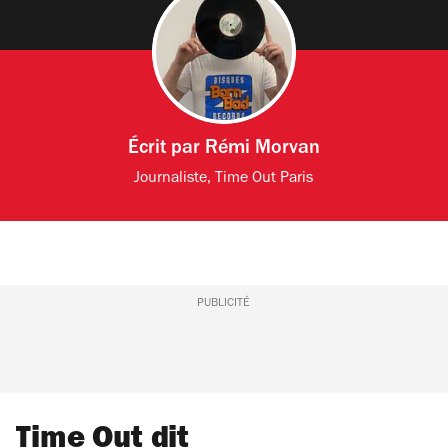
Écrit par
Rémi Morvan
Journaliste, Time Out Paris
PUBLICITÉ
Time Out dit