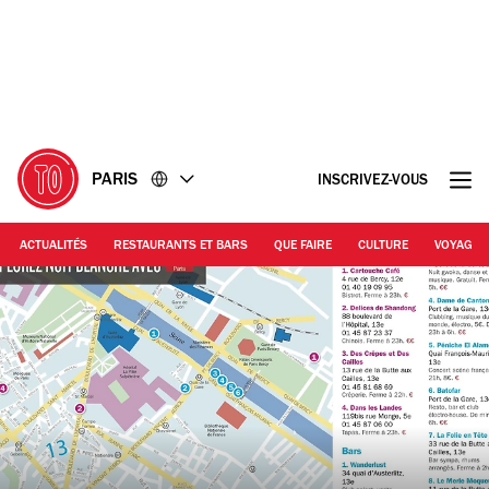
Accéder
Accéder
au
au
contenu
pied
de
page
PARIS
INSCRIVEZ-VOUS
ACTUALITÉS
RESTAURANTS ET BARS
QUE FAIRE
CULTURE
VOYAGE