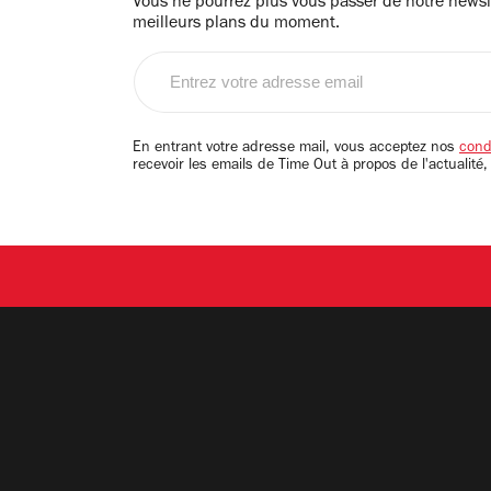
Vous ne pourrez plus vous passer de notre newsle
meilleurs plans du moment.
Entrez
votre
adresse
email
En entrant votre adresse mail, vous acceptez nos
condi
recevoir les emails de Time Out à propos de l'actualité,