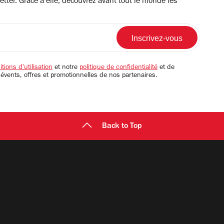
tter. Grâce à elle, découvrez avant tout le monde les
tions d'utilisation
et notre
politique de confidentialité
et de
 évents, offres et promotionnelles de nos partenaires.
Back to Top