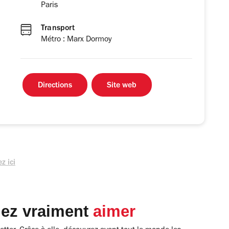
Paris
Transport
Métro : Marx Dormoy
Directions
Site web
z ici
lez vraiment
aimer