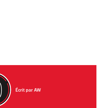
Écrit par
AW