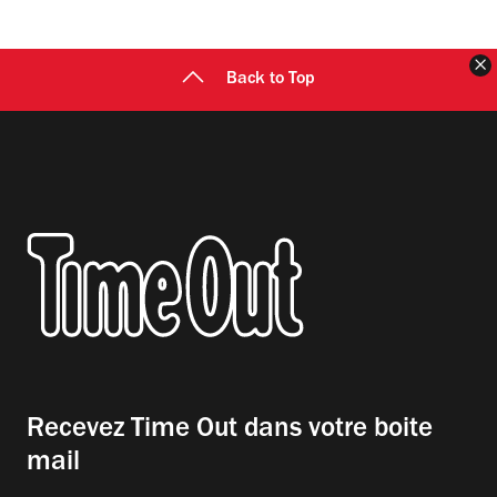
F
Back to Top
Recevez Time Out dans votre boite
mail