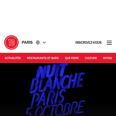
Accéder
Accéder
au
au
contenu
pied
de
page
PARIS
INSCRIVEZ-VOUS
ACTUALITÉS
RESTAURANTS ET BARS
QUE FAIRE
CULTURE
VOYAGE