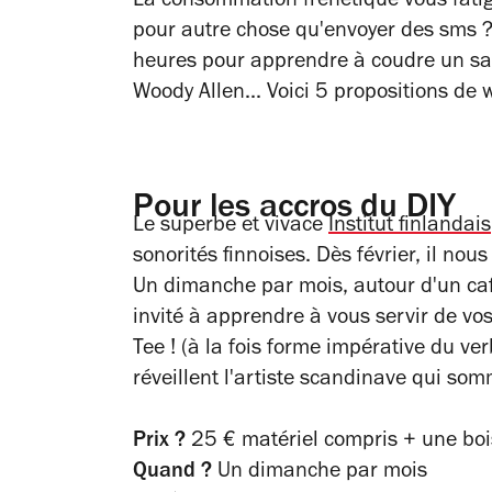
La consommation frénétique vous fatig
pour autre chose qu'envoyer des sms ? E
heures pour apprendre à coudre un sac
Woody Allen... Voici 5 propositions de 
Pour les accros du DIY
Le superbe et vivace
Institut finlandais
sonorités finnoises. Dès février, il nou
Un dimanche par mois, autour d'un caf
invité à apprendre à vous servir de vos 
Tee ! (à la fois forme impérative du ve
réveillent l'artiste scandinave qui som
Prix ?
25 € matériel compris + une bo
Quand ?
Un dimanche par mois