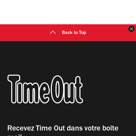
F
Back to Top
Recevez Time Out dans votre boite