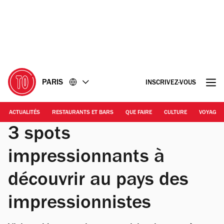
Accéder
Accéder
au
au
contenu
pied
de
page
PARIS
INSCRIVEZ-VOUS
ACTUALITÉS
RESTAURANTS ET BARS
QUE FAIRE
CULTURE
VOYAGE
3 spots
impressionnants à
découvrir au pays des
impressionnistes