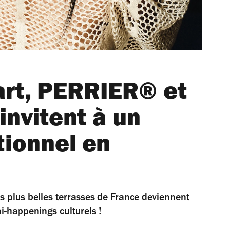
art, PERRIER® et
invitent à un
tionnel en
es plus belles terrasses de France deviennent
-happenings culturels !