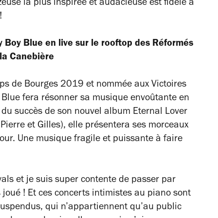
use la plus inspirée et audacieuse est fidèle à
 !
lly Boy Blue en live sur le rooftop des Réformés
 la Canebière
emps de Bourges 2019 et nommée aux Victoires
oy Blue fera résonner sa musique envoûtante en
e du succès de son nouvel album
Eternal Lover
 Pierre et Gilles), elle présentera ses morceaux
ur. Une musique fragile et puissante à faire
ivals et je suis super contente de passer par
s joué ! Et ces concerts intimistes au piano sont
suspendus, qui n’appartiennent qu’au public