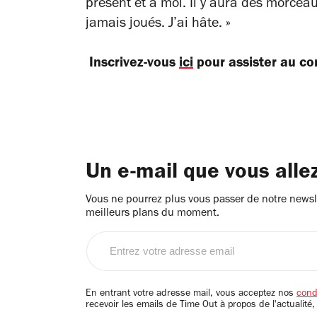
présent et à moi. Il y aura des morcea
jamais joués. J’ai hâte. »
Inscrivez-vous
ici
pour assister au co
Un e-mail que vous alle
Vous ne pourrez plus vous passer de notre newsle
meilleurs plans du moment.
Entrez
votre
adresse
email
En entrant votre adresse mail, vous acceptez nos
condi
recevoir les emails de Time Out à propos de l'actualité,