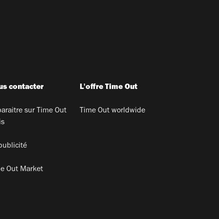
s contacter
L'offre Time Out
araitre sur Time Out
Time Out worldwide
is
publicité
e Out Market