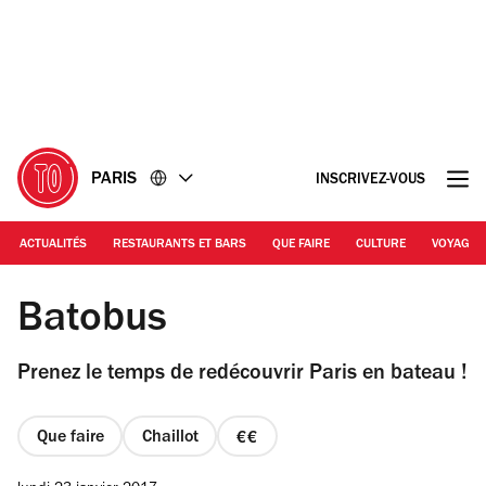
Accéder
Accéder
au
au
contenu
pied
de
page
PARIS
INSCRIVEZ-VOUS
ACTUALITÉS
RESTAURANTS ET BARS
QUE FAIRE
CULTURE
VOYAGE
© Jean-Pierre Salle
Batobus
Prenez le temps de redécouvrir Paris en bateau !
Que faire
Chaillot
prix
2