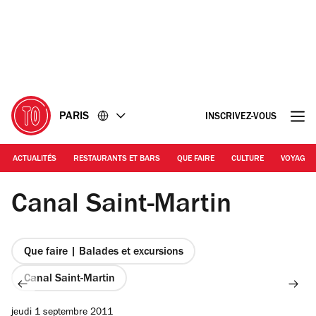
Accéder
Accéder
au
au
contenu
pied
de
page
PARIS
INSCRIVEZ-VOUS
ACTUALITÉS
RESTAURANTS ET BARS
QUE FAIRE
CULTURE
VOYAGE
Time Out | Along the Canal St Martin
Canal Saint-Martin
Que faire | Balades et excursions
Canal Saint-Martin
jeudi 1 septembre 2011