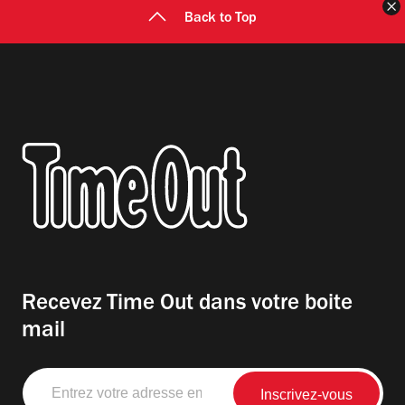
F
Back to Top
Recevez Time Out dans votre boite
mail
Entrez
votre