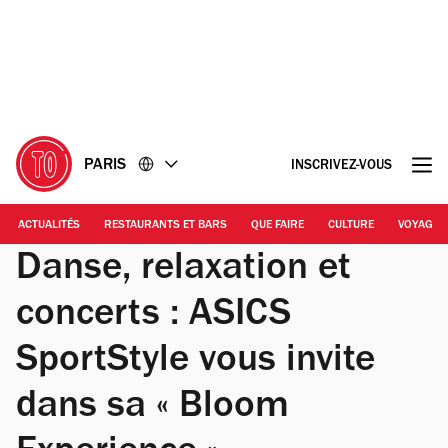
Accéder
Accéder
au
au
contenu
pied
de
page
PARIS
INSCRIVEZ-VOUS
ACTUALITÉS
RESTAURANTS ET BARS
QUE FAIRE
CULTURE
VOYAGE
Danse, relaxation et
concerts : ASICS
SportStyle vous invite
dans sa « Bloom