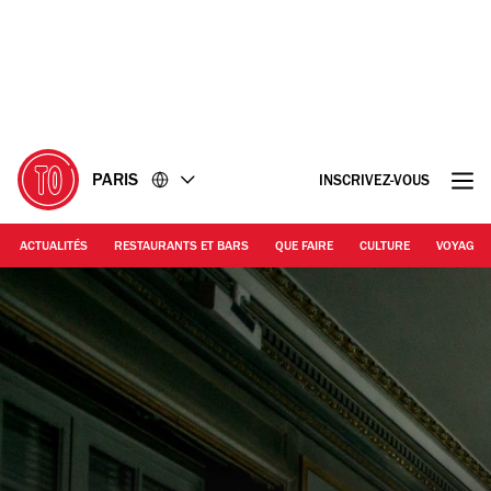
Accéder
Accéder
au
au
contenu
pied
de
page
PARIS
INSCRIVEZ-VOUS
ACTUALITÉS
RESTAURANTS ET BARS
QUE FAIRE
CULTURE
VOYAGE