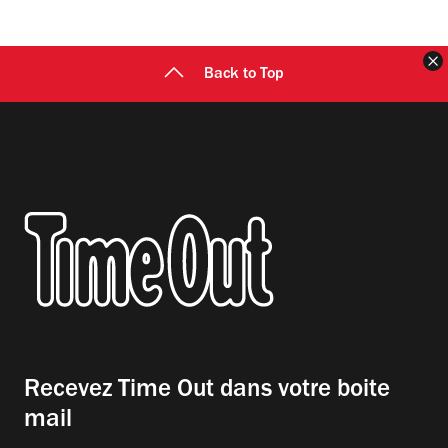
F
Back to Top
Recevez Time Out dans votre boite
mail