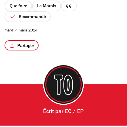
étoiles
Que faire
Le Marais
prix
2
Recommandé
sur
4
/3
mardi 4 mars 2014
Partager
Écrit par
EC / EP