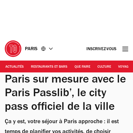
Accéder
Accéder
au
au
contenu
pied
de
page
PARIS
INSCRIVEZ-VOUS
ACTUALITÉS
RESTAURANTS ET BARS
QUE FAIRE
CULTURE
VOYAGE
Paris sur mesure avec le
Paris Passlib’, le city
pass officiel de la ville
Ça y est, votre séjour à Paris approche : il est
temps de planifier vos activités, de choisir