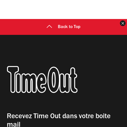
F
Back to Top
Recevez Time Out dans votre boite
mail