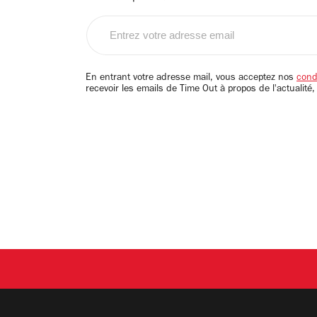
Entrez
votre
adresse
email
En entrant votre adresse mail, vous acceptez nos
condi
recevoir les emails de Time Out à propos de l'actualité,