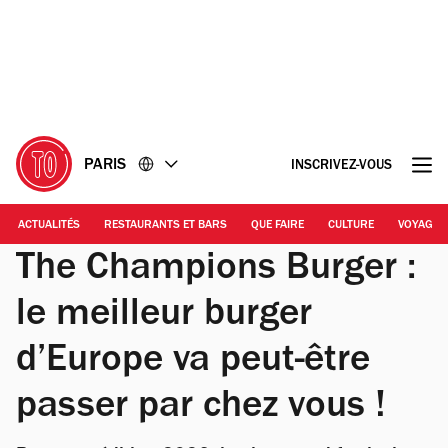
Accéder
Accéder
au
au
contenu
pied
de
page
PARIS
INSCRIVEZ-VOUS
ACTUALITÉS
RESTAURANTS ET BARS
QUE FAIRE
CULTURE
VOYAGE
The Champions Burger :
le meilleur burger
d’Europe va peut-être
passer par chez vous !