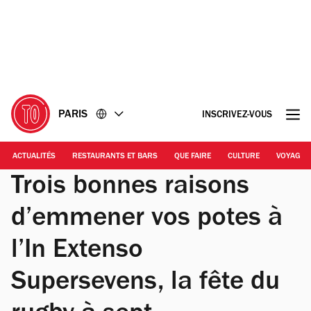
Accéder
Accéder
au
au
contenu
pied
de
page
PARIS
INSCRIVEZ-VOUS
ACTUALITÉS
RESTAURANTS ET BARS
QUE FAIRE
CULTURE
VOYAGE
Trois bonnes raisons
d’emmener vos potes à
l’In Extenso
Supersevens, la fête du