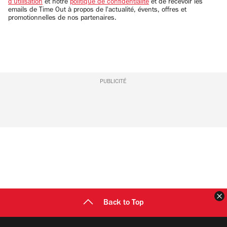
d'utilisation
et notre
politique de confidentialité
et de recevoir les
emails de Time Out à propos de l'actualité, évents, offres et
promotionnelles de nos partenaires.
PUBLICITÉ
F
Back to Top