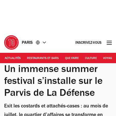
Accéder
Accéder
au
au
contenu
pied
de
page
PARIS
INSCRIVEZ-VOUS
ACTUALITÉS
RESTAURANTS ET BARS
QUE FAIRE
CULTURE
VOYAGE
Un immense summer
festival s’installe sur le
Parvis de La Défense
Exit les costards et attachés-cases : au mois de
juillet, le quartier d’affaires se transforme en