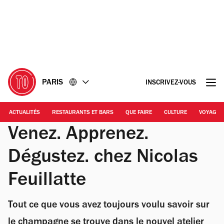
Accéder
Accéder
au
au
contenu
pied
de
page
PARIS
INSCRIVEZ-VOUS
ACTUALITÉS
RESTAURANTS ET BARS
QUE FAIRE
CULTURE
VOYAGE
Venez. Apprenez.
Dégustez. chez Nicolas
Feuillatte
Tout ce que vous avez toujours voulu savoir sur
le champagne se trouve dans le nouvel atelier