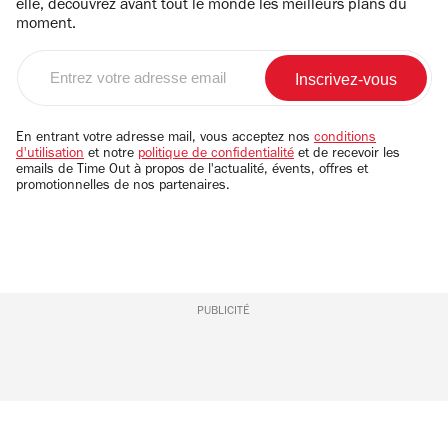
elle, découvrez avant tout le monde les meilleurs plans du
moment.
Entrez
votre
adresse
email
En entrant votre adresse mail, vous acceptez nos
conditions
d'utilisation
et notre
politique de confidentialité
et de recevoir les
emails de Time Out à propos de l'actualité, évents, offres et
promotionnelles de nos partenaires.
PUBLICITÉ