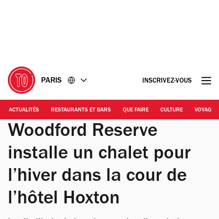
Accéder
Accéder
au
au
contenu
pied
de
page
PARIS
INSCRIVEZ-VOUS
ACTUALITÉS
RESTAURANTS ET BARS
QUE FAIRE
CULTURE
VOYAGE
Woodford Reserve
installe un chalet pour
l’hiver dans la cour de
l’hôtel Hoxton