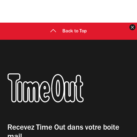
F
Back to Top
Recevez Time Out dans votre boite