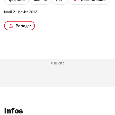
Que faire
Chaillot
Recommandé
prix
3
lundi 21 janvier 2013
sur
4
Partager
PUBLICITÉ
Infos