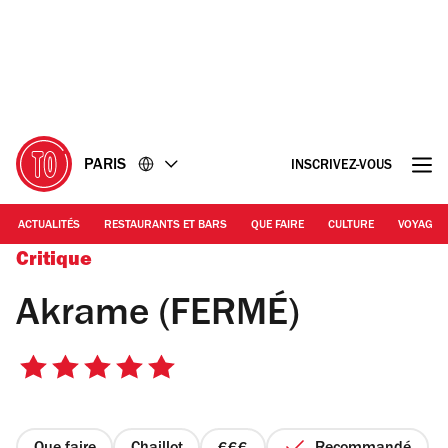
Accéder
Accéder
au
au
contenu
pied
de
page
PARIS
INSCRIVEZ-VOUS
ACTUALITÉS
RESTAURANTS ET BARS
QUE FAIRE
CULTURE
VOYAGE
Critique
Akrame (FERMÉ)
5
sur
5
étoiles