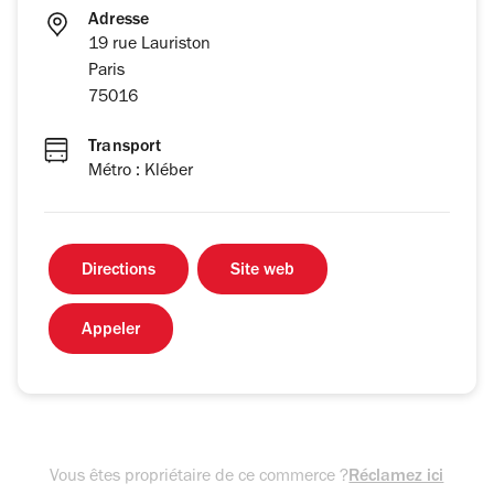
Adresse
19 rue Lauriston
Paris
75016
Transport
Métro : Kléber
Directions
Site web
Appeler
Vous êtes propriétaire de ce commerce ?
Réclamez ici