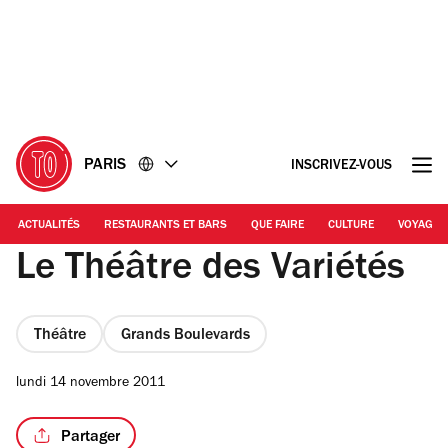
Accéder
Accéder
au
au
contenu
pied
de
page
PARIS
INSCRIVEZ-VOUS
ACTUALITÉS
RESTAURANTS ET BARS
QUE FAIRE
CULTURE
VOYAGE
Le Théâtre des Variétés
Théâtre
Grands Boulevards
lundi 14 novembre 2011
Partager