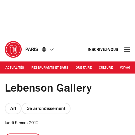
Accéder
Accéder
au
au
contenu
pied
de
page
PARIS
INSCRIVEZ-VOUS
ACTUALITÉS
RESTAURANTS ET BARS
QUE FAIRE
CULTURE
VOYAGE
Courtesy de la Lebenson Gallery
Lebenson Gallery
Art
3e arrondissement
lundi 5 mars 2012