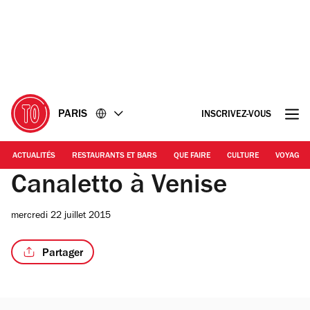
Accéder
Accéder
au
au
contenu
pied
de
page
PARIS
INSCRIVEZ-VOUS
ACTUALITÉS
RESTAURANTS ET BARS
QUE FAIRE
CULTURE
VOYAGE
Canaletto à Venise
mercredi 22 juillet 2015
Partager