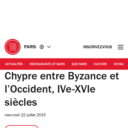
Accéder
Accéder
au
au
contenu
pied
de
page
PARIS
INSCRIVEZ-VOUS
ACTUALITÉS
RESTAURANTS ET BARS
QUE FAIRE
CULTURE
VOYAGE
Chypre entre Byzance et
l’Occident, IVe-XVIe
siècles
mercredi 22 juillet 2015