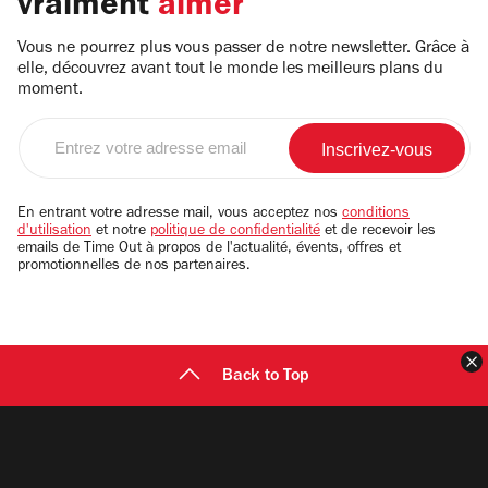
vraiment
aimer
Vous ne pourrez plus vous passer de notre newsletter. Grâce à
elle, découvrez avant tout le monde les meilleurs plans du
moment.
Entrez
votre
adresse
email
En entrant votre adresse mail, vous acceptez nos
conditions
d'utilisation
et notre
politique de confidentialité
et de recevoir les
emails de Time Out à propos de l'actualité, évents, offres et
promotionnelles de nos partenaires.
F
Back to Top