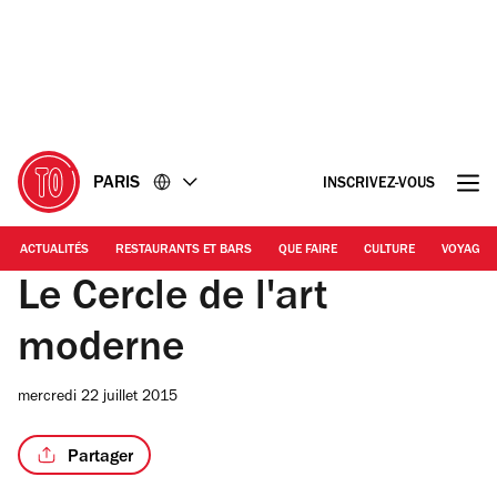
Accéder
Accéder
au
au
contenu
pied
de
page
PARIS
INSCRIVEZ-VOUS
ACTUALITÉS
RESTAURANTS ET BARS
QUE FAIRE
CULTURE
VOYAGE
Le Cercle de l'art
moderne
mercredi 22 juillet 2015
Partager