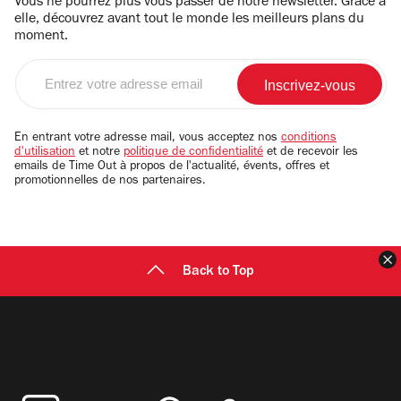
Vous ne pourrez plus vous passer de notre newsletter. Grâce à
elle, découvrez avant tout le monde les meilleurs plans du
moment.
Entrez
votre
adresse
email
En entrant votre adresse mail, vous acceptez nos
conditions
d'utilisation
et notre
politique de confidentialité
et de recevoir les
emails de Time Out à propos de l'actualité, évents, offres et
promotionnelles de nos partenaires.
F
Back to Top