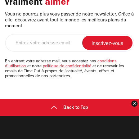
vraiment
aimer
Vous ne pourrez plus vous passer de notre newsletter. Grâce à
elle, découvrez avant tout le monde les meilleurs plans du
moment.
Entrez
votre
adresse
email
En entrant votre adresse mail, vous acceptez nos
conditions
d'utilisation
et notre
politique de confidentialité
et de recevoir les
emails de Time Out à propos de l'actualité, évents, offres et
promotionnelles de nos partenaires.
F
Back to Top