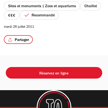
5
étoiles
Sites et monuments | Zoos et aquariums
Chaillot
Recommandé
prix
3
mardi 26 juillet 2011
sur
4
Partager
Réservez en ligne