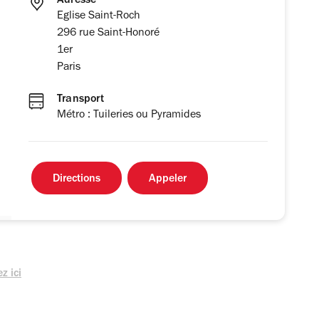
Adresse
Eglise Saint-Roch
296 rue Saint-Honoré
1er
Paris
Transport
Métro : Tuileries ou Pyramides
Directions
Appeler
z ici