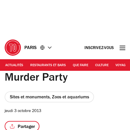
Accéder
Accéder
au
au
contenu
pied
de
page
PARIS
INSCRIVEZ-VOUS
ACTUALITÉS
RESTAURANTS ET BARS
QUE FAIRE
CULTURE
VOYAGE
Murder Party
Sites et monuments, Zoos et aquariums
jeudi 3 octobre 2013
Partager