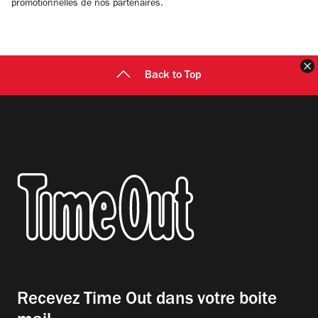
promotionnelles de nos partenaires.
F
Back to Top
Recevez Time Out dans votre boite