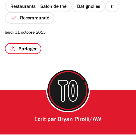
étoiles
Restaurants | Salon de thé
Batignolles
prix
1
Recommandé
sur
4
/8
jeudi 31 octobre 2013
Partager
Écrit par
Bryan Pirolli/AW