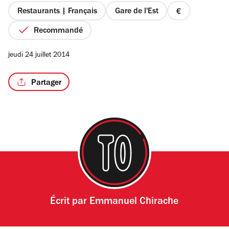
étoiles
Restaurants | Français
Gare de l'Est
prix
1
Recommandé
sur
4
/7
jeudi 24 juillet 2014
Partager
Écrit par
Emmanuel Chirache