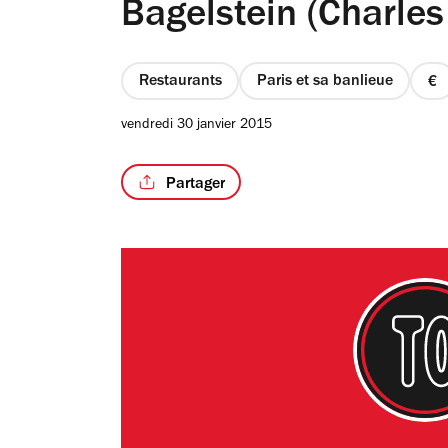
Bagelstein (Charles
Restaurants
Paris et sa banlieue
pr
1
vendredi 30 janvier 2015
su
4
Partager