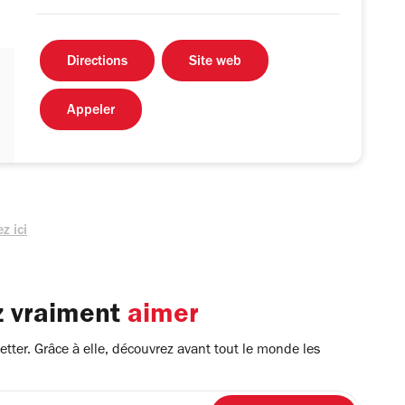
Directions
Site web
Appeler
z ici
z vraiment
aimer
tter. Grâce à elle, découvrez avant tout le monde les