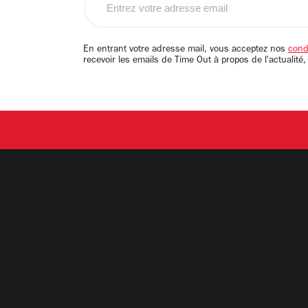
votre
adresse
email
En entrant votre adresse mail, vous acceptez nos
condi
recevoir les emails de Time Out à propos de l'actualité,