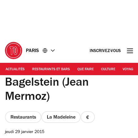
Accéder
Accéder
au
au
contenu
pied
de
page
PARIS
INSCRIVEZ-VOUS
ACTUALITÉS
RESTAURANTS ET BARS
QUE FAIRE
CULTURE
VOYAGE
Bagelstein (Jean
Mermoz)
Restaurants
La Madeleine
prix
1
jeudi 29 janvier 2015
sur