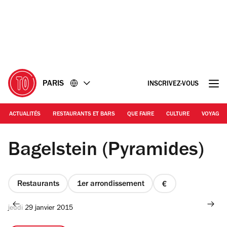
Accéder
Accéder
au
au
contenu
pied
de
page
PARIS
INSCRIVEZ-VOUS
ACTUALITÉS
RESTAURANTS ET BARS
QUE FAIRE
CULTURE
VOYAGE
Bagelstein (Pyramides)
Restaurants
1er arrondissement
prix
1
jeudi 29 janvier 2015
sur
4