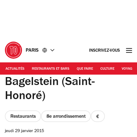
Accéder
Accéder
au
au
contenu
pied
de
page
PARIS
INSCRIVEZ-VOUS
ACTUALITÉS
RESTAURANTS ET BARS
QUE FAIRE
CULTURE
VOYAGE
Bagelstein (Saint-
Honoré)
Restaurants
8e arrondissement
prix
1
jeudi 29 janvier 2015
sur