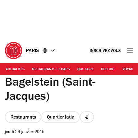
Accéder
Accéder
au
au
contenu
pied
de
page
PARIS
INSCRIVEZ-VOUS
ACTUALITÉS
RESTAURANTS ET BARS
QUE FAIRE
CULTURE
VOYAGE
Bagelstein (Saint-
Jacques)
Restaurants
Quartier latin
prix
1
jeudi 29 janvier 2015
sur