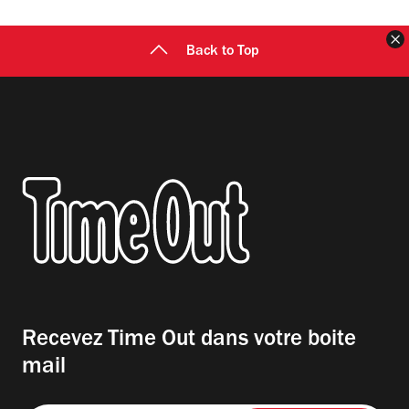
F
Back to Top
Recevez Time Out dans votre boite
mail