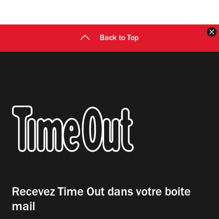
F
Back to Top
Recevez Time Out dans votre boite
mail