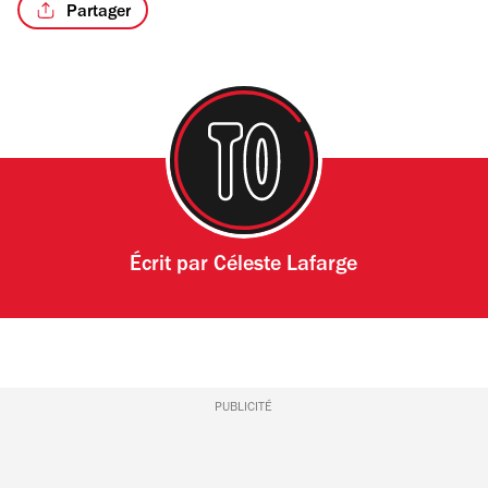
Partager
/10
Écrit par
Céleste Lafarge
PUBLICITÉ