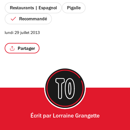
5
étoiles
Restaurants | Espagnol
Pigalle
Recommandé
/9
lundi 29 juillet 2013
Partager
Écrit par
Lorraine Grangette