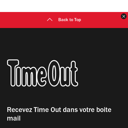
F
Back to Top
Recevez Time Out dans votre boite
mail