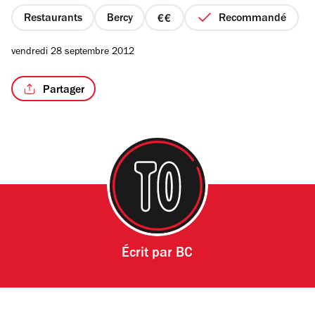
5
étoiles
Restaurants
Bercy
Recommandé
prix
2
vendredi 28 septembre 2012
sur
4
Partager
Écrit par
BC